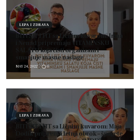
Kontakt
LEPA I ZDRAVA
BITI SIT I FIT sa Ličnim kuvarom: Irina
i Nenad pripremaju VITAMINSKU
SALATU koja čisti organizam i
smanjuje masne naslage
MAY 24, 2022
0
LEPA I ZDRAVA
BITI SIT I FIT sa Ličnim kuvarom: Maja
Dodik priprema letnji obrok – špagete