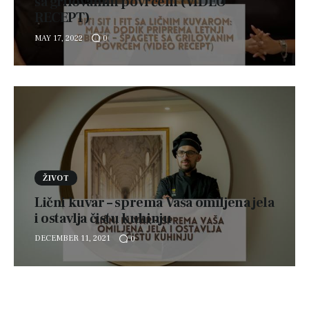
sa grilovanim povrćem (VIDEO
RECEPT)
MAY 17, 2022
0
ŽIVOT
Lični kuvar – sprema Vaša omiljena jela
i ostavlja čistu kuhinju
DECEMBER 11, 2021
0