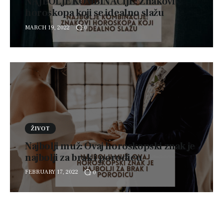
NAJBOLJE KOMBINACIJE: Znakovi
horoskopa koji se idealno slažu
MARCH 19, 2022
0
ŽIVOT
Najbolji muž: Ovaj horoskopski znak je
najbolji za brak i porodicu
FEBRUARY 17, 2022
0