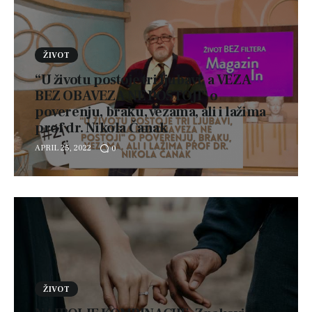
Kontakt
ŽIVOT
“U životu postoje tri ljubavi, a VEZA
BEZ OBAVEZA NE POSTOJI” o
poverenju, braku, vezama, ali i lažima
prof dr. Nikola Čanak
APRIL 25, 2022
0
ŽIVOT